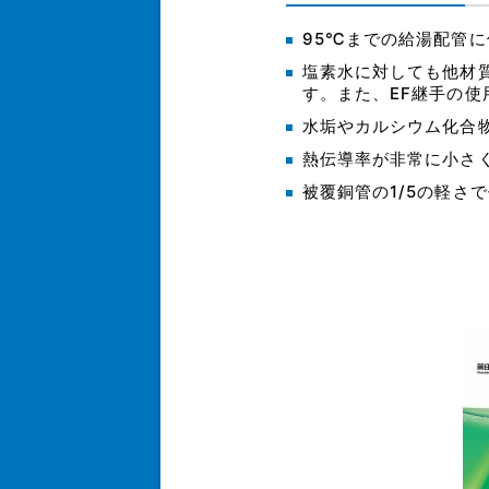
95℃までの給湯配管
塩素水に対しても他材
す。また、EF継手の
水垢やカルシウム化合
熱伝導率が非常に小さ
被覆銅管の1/5の軽さ