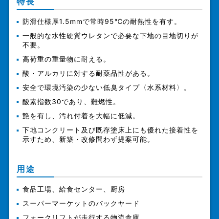
特長
防滑仕様厚1.5mmで常時95℃の耐熱性を有す。
一般的な水性硬質ウレタンで必要な下地の目地切りが
不要。
高荷重の重量物に耐える。
酸・アルカリに対する耐薬品性がある。
安全で環境汚染の少ない低臭タイプ〈水系材料〉。
酸素指数30であり、難燃性。
艶を有し、汚れ付着を大幅に低減。
下地コンクリート及び既存塗床上にも優れた接着性を
示すため、新築・改修問わず提案可能。
用途
食品工場、給食センター、厨房
スーパーマーケットのバックヤード
フォークリフトが走行する物流倉庫