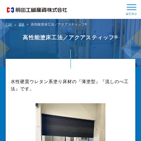
MENU
高性能塗床工法／アクアスティッフ®
TOP
塗床
高性能塗床工法／アクアスティッフ®
水性硬質ウレタン系塗り床材の『薄塗型』『流しのべ工
法』です。