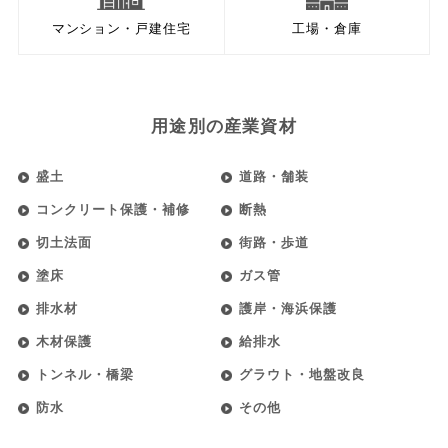
マンション・戸建住宅
工場・倉庫
用途別の産業資材
盛土
道路・舗装
コンクリート保護・補修
断熱
切土法面
街路・歩道
塗床
ガス管
排水材
護岸・海浜保護
木材保護
給排水
トンネル・橋梁
グラウト・地盤改良
防水
その他