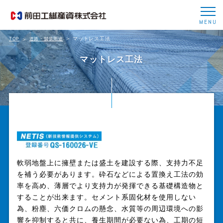
MENU
マットレス工法
TOP
道路・舗装用途
マットレス工法
軟弱地盤上に擁壁または盛土を建設する際、支持力不足
を補う必要があります。砕石などによる置換え工法の効
率を高め、薄層でより支持力が発揮できる基礎構造物と
することが出来ます。セメント系固化材を使用しない
為、粉塵、六価クロムの懸念、水質等の周辺環境への影
響を抑制すると共に、養生期間が必要ない為、工期の短