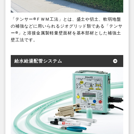
「テンサー®ＦＷＭ工法」とは、盛土や切土、軟弱地盤
の補強などに用いられるジオグリッド類である「テンサ
ー®」と溶接金属製軽量壁面材を基本部材とした補強土
壁工法です。
給水給湯配管システム