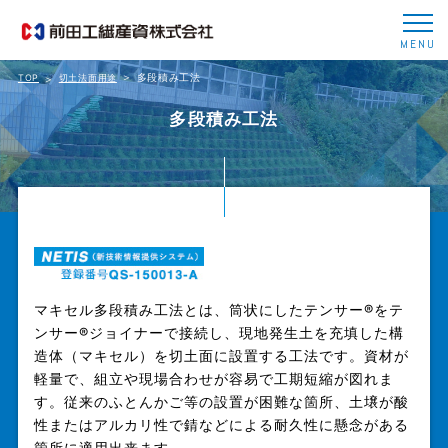
MENU
多段積み工法
TOP
切土法面用途
多段積み工法
マキセル多段積み工法とは、筒状にしたテンサー®をテ
ンサー®ジョイナーで接続し、現地発生土を充填した構
造体（マキセル）を切土面に設置する工法です。資材が
軽量で、組立や現場合わせが容易で工期短縮が図れま
す。従来のふとんかご等の設置が困難な箇所、土壌が酸
性またはアルカリ性で錆などによる耐久性に懸念がある
箇所に適用出来ます。