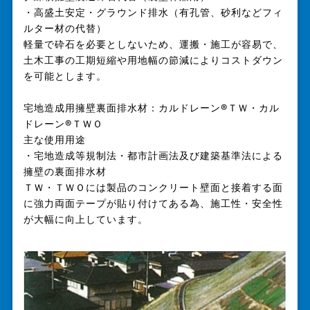
・高盛土安定・グラウンド排水（有孔管、砂利などフィ
ルター材の代替）
軽量で砕石を必要としないため、運搬・施工が容易で、
土木工事の工期短縮や用地幅の節減によりコストダウン
を可能とします。
宅地造成用擁壁裏面排水材：カルドレーン®ＴＷ・カル
ドレーン®ＴＷＯ
主な使用用途
・宅地造成等規制法・都市計画法及び建築基準法による
擁壁の裏面排水材
ＴＷ・ＴＷＯには製品のコンクリート壁面と接着する面
に強力両面テープが貼り付けてある為、施工性・安全性
が大幅に向上しています。