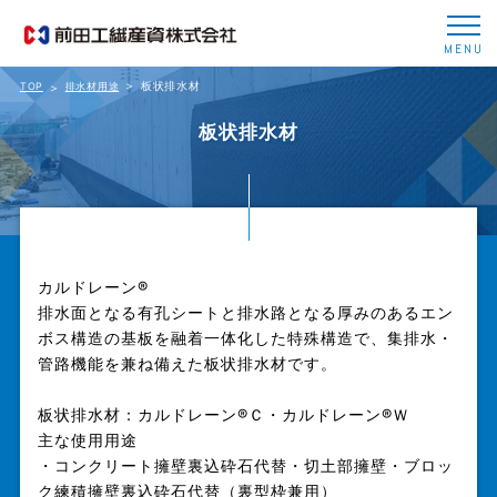
MENU
板状排水材
TOP
排水材用途
板状排水材
カルドレーン®
排水面となる有孔シートと排水路となる厚みのあるエン
ボス構造の基板を融着一体化した特殊構造で、集排水・
管路機能を兼ね備えた板状排水材です。
板状排水材：カルドレーン®Ｃ・カルドレーン®Ｗ
主な使用用途
・コンクリート擁壁裏込砕石代替・切土部擁壁・ブロッ
ク練積擁壁裏込砕石代替（裏型枠兼用）