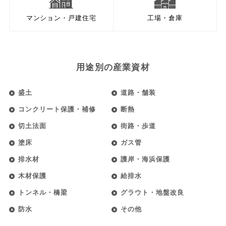
マンション・戸建住宅
工場・倉庫
用途別の産業資材
盛土
道路・舗装
コンクリート保護・補修
断熱
切土法面
街路・歩道
塗床
ガス管
排水材
護岸・海浜保護
木材保護
給排水
トンネル・橋梁
グラウト・地盤改良
防水
その他