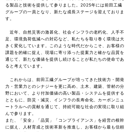
る製品と技術を提供して参りました。2025年には前田工繊
グループの一員となり、新たな成長ステージを迎えておりま
す。
近年、自然災害の激甚化、社会インフラの老朽化、人手不
足、環境負荷低減への対応など、私たちを取り巻く環境は大
きく変化しています。このような時代だからこそ、お客様の
課題を的確に捉え、現場に寄り添った提案力と確かな品質を
通じて、新たな価値を提供し続けることが私たちの使命であ
ると考えています。
これからは、前田工繊グループが培ってきた技術力・開発
力・営業力とのシナジーを更に高め、土木、建築、管材の分
野において、より付加価値の高い製品・システムを提供する
とともに、防災・減災、インフラの長寿命化、カーボンニュ
ートラルへの貢献を通じて、持続可能な社会の実現に取り組
んで参ります。
また、「安全」「品質」「コンプライアンス」を経営の根幹
に据え、人材育成と技術革新を推進し、お客様から最も信頼