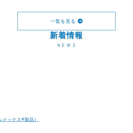
一覧を見る
新着情報
N E W S
ルメックス®製品］