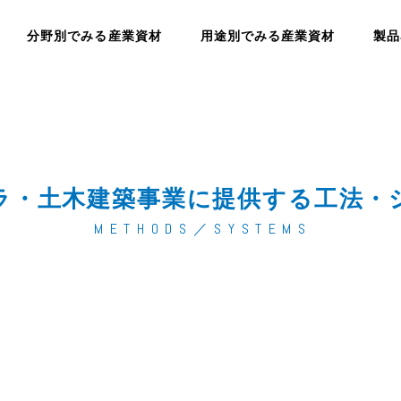
分野別でみる産業資材
用途別でみる産業資材
製品
ラ・土木建築事業に提供する工法・
M E T H O D S ／ S Y S T E M S