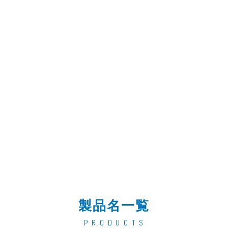
製品名一覧
P R O D U C T S