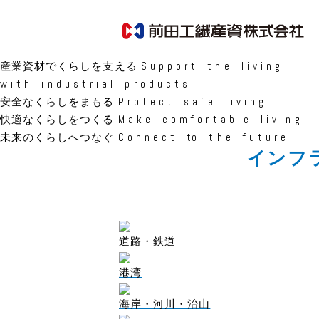
産業資材でくらしを支える
S u p p o r t t h e l i v i n g
w i t h i n d u s t r i a l p r o d u c t s
安全なくらしをまもる
P r o t e c t s a f e l i v i n g
快適なくらしをつくる
M a k e c o m f o r t a b l e l i v i n g
未来のくらしへつなぐ
C o n n e c t to t h e f u t u r e
インフ
道路・鉄道
港湾
海岸・河川・治山