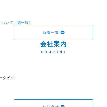
について（第一報）
新着一覧
会社案内
C O M P A N Y
ークビル）
scroll
お問合せ